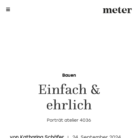
me
me
Bauen
Einfach &
ehrlich
Porträt atelier 4036
Katharina Schäfer
24. September 2024