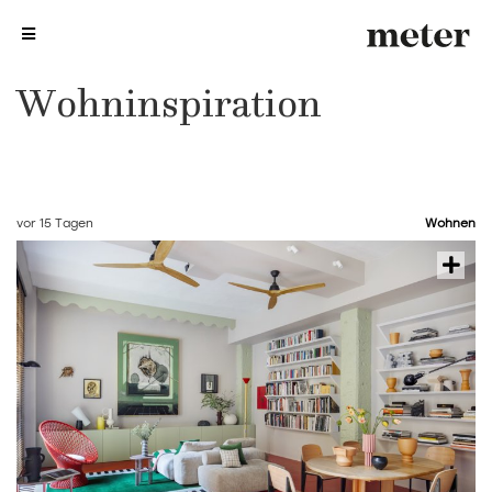
me
me
Wohninspiration
vor 15 Tagen
Wohnen