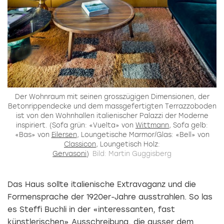
Der Wohnraum mit seinen grosszügigen Dimensionen, der
Betonrippendecke und dem massgefertigten Terrazzoboden
ist von den Wohnhallen italienischer Palazzi der Moderne
inspiriert. (Sofa grün: «Vuelta» von
Wittmann
, Sofa gelb:
«Bas» von
Eilersen
, Loungetische Marmor/Glas: «Bell» von
Classicon
, Loungetisch Holz:
Gervasoni
)
Bild: Martin Guggisberg
Das Haus sollte italienische Extravaganz und die
Formensprache der 1920er-Jahre ausstrahlen. So las
es Steffi Buchli in der «interessanten, fast
künstlerischen» Ausschreibung, die ausser dem