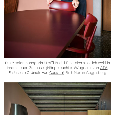
Die Medienmanagerin Steffi Buchli fühlt sich sichtlich wohl in
ihrem neuen Zuhause. (Hängeleuchte «Wagasa» von
GTV
,
Esstisch: «Ordinal» von
Cassina
)
Bild: Martin Guggisberg