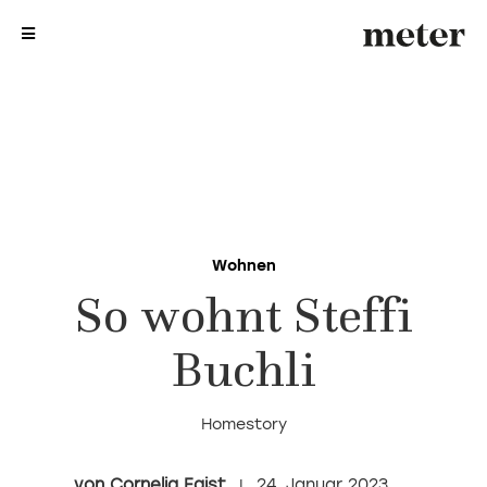
me
me
Wohnen
So wohnt Steffi
Buchli
Homestory
Cornelia Faist
24. Januar 2023