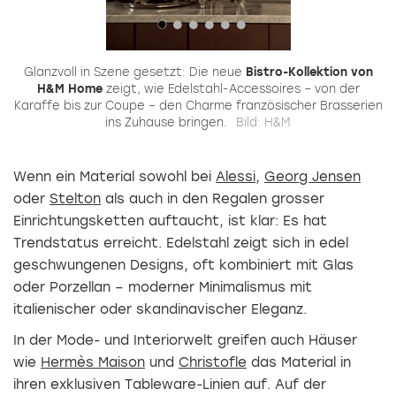
Glanzvoll in Szene gesetzt: Die neue
Bistro-Kollektion von
P
n
H&M Home
zeigt, wie Edelstahl-Accessoires – von der
Karaffe bis zur Coupe – den Charme französischer Brasserien
ins Zuhause bringen.
Bild: H&M
Wenn ein Material sowohl bei
Alessi
,
Georg Jensen
oder
Stelton
als auch in den Regalen grosser
Einrichtungsketten auftaucht, ist klar: Es hat
Trendstatus erreicht. Edelstahl zeigt sich in edel
geschwungenen Designs, oft kombiniert mit Glas
oder Porzellan – moderner Minimalismus mit
italienischer oder skandinavischer Eleganz.
In der Mode- und Interiorwelt greifen auch Häuser
wie
Hermès Maison
und
Christofle
das Material in
ihren exklusiven Tableware-Linien auf. Auf der