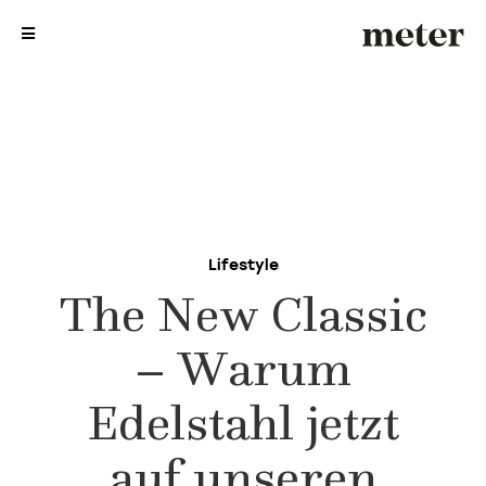
me
me
Lifestyle
The New Classic
– Warum
Edelstahl jetzt
auf unseren