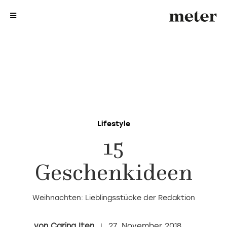
me
me
Lifestyle
15
Geschenkideen
Weihnachten: Lieblingsstücke der Redaktion
Carina Iten
27. November 2018