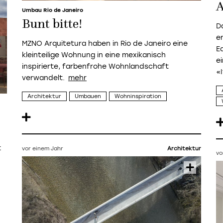
A
Umbau Rio de Janeiro
Bunt bitte!
D
e
MZNO Arquitetura haben in Rio de Janeiro eine
E
kleinteilige Wohnung in eine mexikanisch
e
inspirierte, farbenfrohe Wohnlandschaft
«I
verwandelt.
Architektur
Umbauen
Wohninspiration
t
vor einem Jahr
Architektur
vo