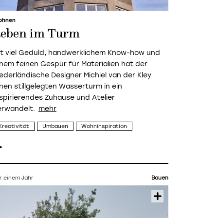
ohnen
eben im Turm
it viel Geduld, handwerklichem Know-how und
inem feinen Gespür für Materialien hat der
iederländische Designer Michiel van der Kley
inen stillgelegten Wasserturm in ein
nspirierendes Zuhause und Atelier
erwandelt.
Kreativität
Umbauen
Wohninspiration
r einem Jahr
Bauen