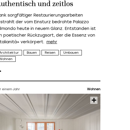
uthentisch und zeitlos
ank sorgfältiger Restaurierungsarbeiten
rstrahlt der vom Einsturz bedrohte Palazzo
dmondo heute in neuem Glanz. Entstanden ist
in poetischer Rückzugsort, der die Essenz von
talianità» verkörpert.
Architektur
Bauen
Reisen
Umbauen
Wohnen
r einem Jahr
Wohnen