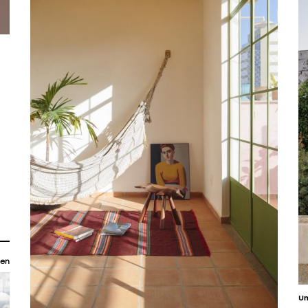
en
Um