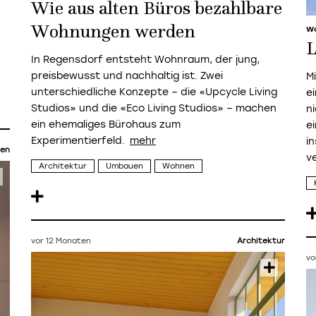
Wie aus alten Büros bezahlbare
Wohnungen werden
W
L
In Regensdorf entsteht Wohnraum, der jung,
preisbewusst und nachhaltig ist. Zwei
M
unterschiedliche Konzepte – die «Upcycle Living
e
Studios» und die «Eco Living Studios» – machen
n
ein ehemaliges Bürohaus zum
e
Experimentierfeld.
i
en
v
Architektur
Umbauen
Wohnen
vor 12 Monaten
Architektur
vo