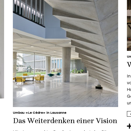
Um
W
I
v
H
G
u
Umbau «Le Cèdre» in Lausanne
Das Weiterdenken einer Vision