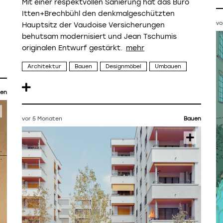
Mit einer respektvollen Sanierung hat das Büro
Itten+Brechbühl den denkmalgeschützten
vo
Hauptsitz der Vaudoise Versicherungen
behutsam modernisiert und Jean Tschumis
originalen Entwurf gestärkt.
Architektur
Bauen
Designmöbel
Umbauen
en
vor 5 Monaten
Bauen