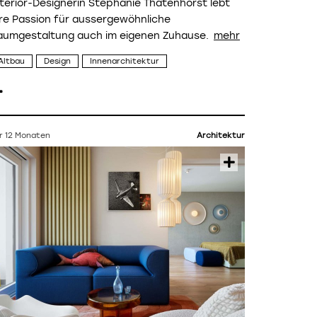
nterior-Designerin Stephanie Thatenhorst lebt
hre Passion für aussergewöhnliche
aumgestaltung auch im eigenen Zuhause.
Altbau
Design
Innenarchitektur
r 12 Monaten
Architektur