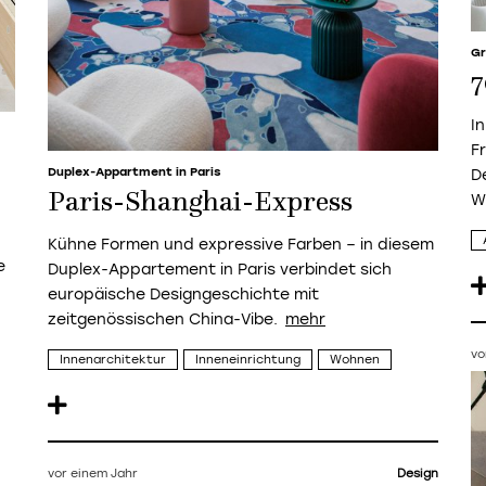
Gr
7
I
F
Duplex-Appartment in Paris
D
Paris-Shanghai-Express
W
Kühne Formen und expressive Farben – in diesem
e
Duplex-Appartement in Paris verbindet sich
europäische Designgeschichte mit
zeitgenössischen China-Vibe.
vo
Innenarchitektur
Inneneinrichtung
Wohnen
vor einem Jahr
Design