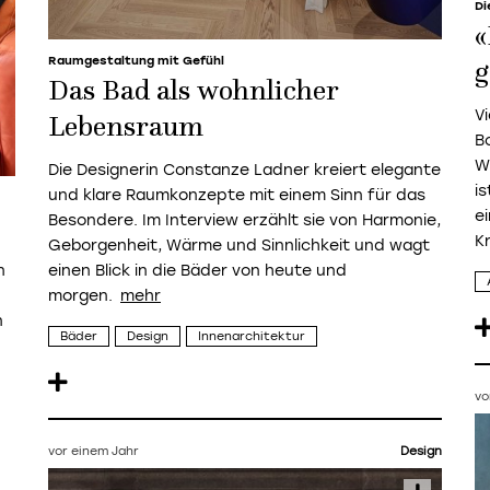
Di
«
Raumgestaltung mit Gefühl
g
Das Bad als wohnlicher
V
Lebensraum
B
W
Die Designerin Constanze Ladner kreiert elegante
i
und klare Raumkonzepte mit einem Sinn für das
e
Besondere. Im Interview erzählt sie von Harmonie,
K
Geborgenheit, Wärme und Sinnlichkeit und wagt
n
einen Blick in die Bäder von heute und
morgen.
n
Bäder
Design
Innenarchitektur
vo
vor einem Jahr
Design