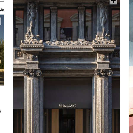
yle
n