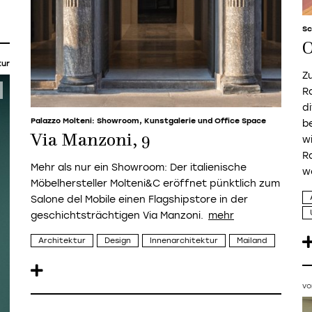
Sc
O
tur
Z
R
d
Palazzo Molteni: Showroom, Kunstgalerie und Office Space
b
Via Manzoni, 9
w
R
Mehr als nur ein Showroom: Der italienische
w
Möbelhersteller Molteni&C eröffnet pünktlich zum
Salone del Mobile einen Flagshipstore in der
geschichtsträchtigen Via Manzoni.
Architektur
Design
Innenarchitektur
Mailand
vo