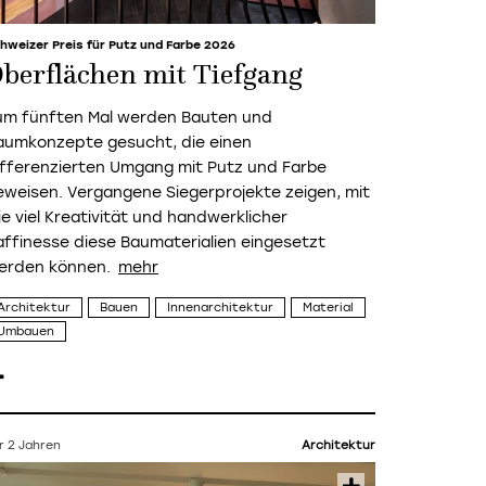
hweizer Preis für Putz und Farbe 2026
berflächen mit Tiefgang
um fünften Mal werden Bauten und
aumkonzepte gesucht, die einen
ifferenzierten Umgang mit Putz und Farbe
eweisen. Vergangene Siegerprojekte zeigen, mit
ie viel Kreativität und handwerklicher
affinesse diese Baumaterialien eingesetzt
erden können.
Architektur
Bauen
Innenarchitektur
Material
Umbauen
r 2 Jahren
Architektur