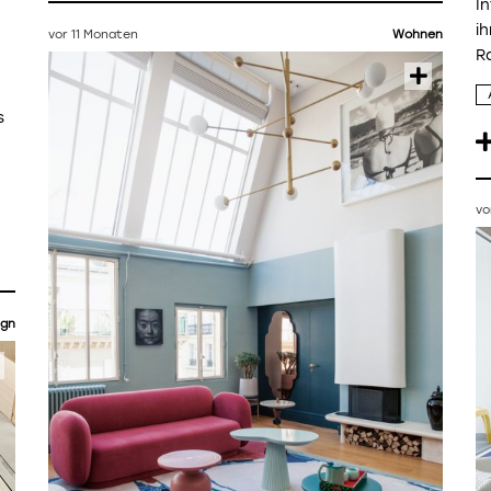
I
i
vor 11 Monaten
Wohnen
R
s
vo
ign