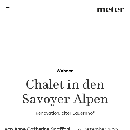
me
me
Wohnen
Chalet in den
Savoyer Alpen
Renovation: alter Bauernhof
Anne Catherine Scoffoni
6. Dezember 2022