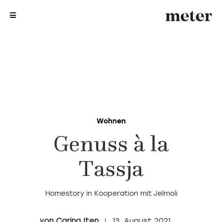
me
me
Wohnen
Genuss à la
Tassja
Homestory in Kooperation mit Jelmoli
Carina Iten
13. August 2021