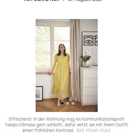
Erfrischend: In der Wohnung mag es Kommunikationsprofi
er
Tassja Dâmaso gern schlicht, dafür setzt sie mit ihrem Outfit
k
einen fröhlichen Kontrast.
Bild: Mirjam Kluka
T