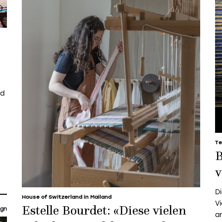
nd
Te
B
v
D
House of Switzerland in Mailand
V
Estelle Bourdet: «Diese vielen
ign
a