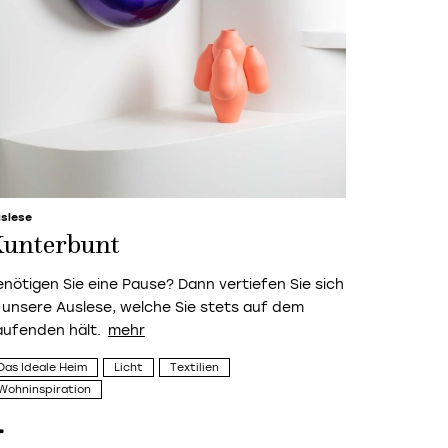
slese
unterbunt
enötigen Sie eine Pause? Dann vertiefen Sie sich
n unsere Auslese, welche Sie stets auf dem
aufenden hält.
Das Ideale Heim
Licht
Textilien
Wohninspiration