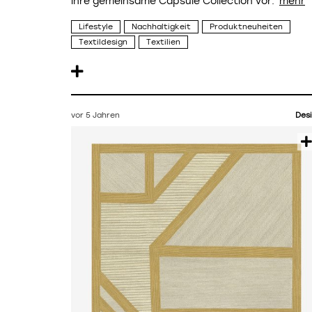
ihre gemeinsame Capsule Collection vor.
Lifestyle
Nachhaltigkeit
Produktneuheiten
Textildesign
Textilien
vor 5 Jahren
Des