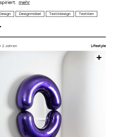
spiriert.
Design
Designmöbel
Textildesign
Textilien
r 2 Jahren
Lifestyle