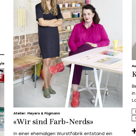
yle
Au
K
B
i
L
Atelier: Meyers & Fügmann
«Wir sind Farb-Nerds»
In einer ehemaligen Wurstfabrik entstand ein