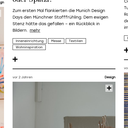
C
ign
T
Zum ersten Mal flankierten die Munich Design
R
Days den Münchner Stofffrühling. Dem ewigen
d
Stenz hätte das gefallen – ein Rückblick in
i
Bildern.
Inneneinrichtung
Messe
Textilien
Wohninspiration
vo
vor 2 Jahren
Design