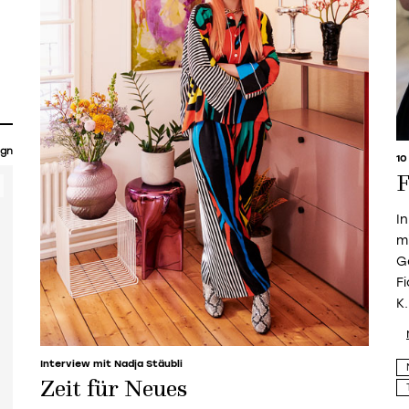
ign
10
F
I
m
G
F
K.
Interview mit Nadja Stäubli
Zeit für Neues