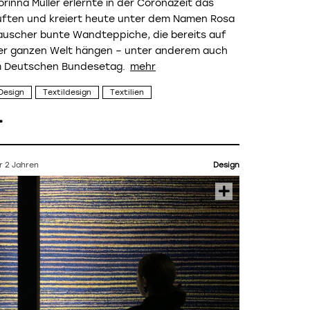
orinna Müller erlernte in der Coronazeit das
uften und kreiert heute unter dem Namen Rosa
auscher bunte Wandteppiche, die bereits auf
er ganzen Welt hängen – unter anderem auch
m Deutschen Bundesetag.
Design
Textildesign
Textilien
r 2 Jahren
Design