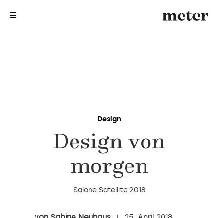
me
me
Design
Design von
morgen
Salone Satellite 2018
Sabine Neuhaus
25. April 2018