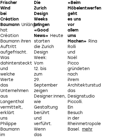
Frischer
Die
«Beim
«Anziehend
Wind
Zurich
Möbelentwerfen
und
bei
Design
geht
verstörend
e
Création
Weeks
es uns
zugleich»
Am
Baumann
Unlängst
bringen
vor
Dienstag
s
hat
«Good
allem
wurde
Création
News»
Heute
ums
im
n
Baumann ihren
starten
Machen»
Rina
Rahmen
Auftritt
die Zurich
Rolli
der Art
aufgefrischt.
Design
und
Basel
Was
Week:
Noël
der
dahintersteckt
Vom
Picco
wichtigste
und
12. bis
gründeten
Designpreis
welche
zum
nach
der
e
Werte
29.
ihrem
Schweiz
das
September
Architekturstudium
vergeben.
Unternehmen
zeigen
das
Die
aus
Designer:innen,
Designstudio
Gewinner
Langenthal
wie
Piccolli.
im
I
vermittelt,
Gestaltung
Ein
Überblick.
d
Im Dialog: Der holistische Ansatz des Büros erford
erklärt
berührt
Besuch
Verhandeln.
Bild: Mirjam Kluka
uns
und
in der
Philippe
verführt.
Rheinmetropole
Baumann
Wenn
Basel.
im
das
k