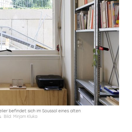
lier befindet sich im Soussol eines alten
.
Bild: Mirjam Kluka