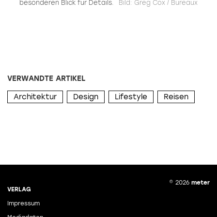
besonderen Blick für Details.
Bild: Greg Cox / Bureaux
Ad
VERWANDTE ARTIKEL
Architektur
Design
Lifestyle
Reisen
© 2026
meter
VERLAG
Impressum