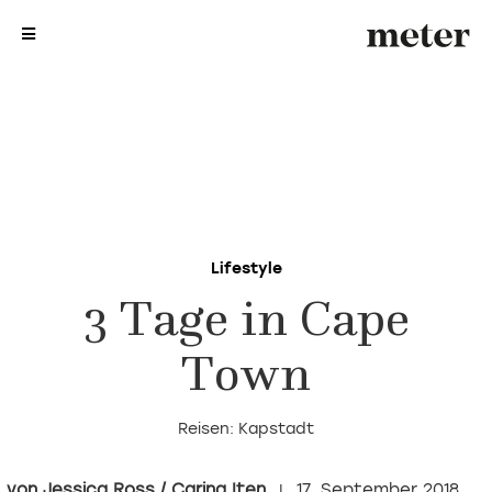
me
me
Lifestyle
3 Tage in Cape
Town
Reisen: Kapstadt
Jessica Ross / Carina Iten
17. September 2018