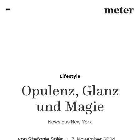
me
me
Lifestyle
Opulenz, Glanz
und Magie
News aus New York
Stefanie Solèr
7. November 2024