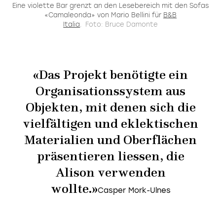
Eine violette Bar grenzt an den Lesebereich mit den Sofas
«Camaleonda» von Mario Bellini für
B&B
Italia
.
Foto: Bruce Damonte
«Das Projekt benötigte ein
Organisationssystem aus
Objekten, mit denen sich die
vielfältigen und eklektischen
Materialien und Oberflächen
präsentieren liessen, die
Alison verwenden
wollte.»