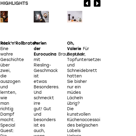
HIGHLIGHTS
iele
Rock'n'Rollbraten
Perlen
Oh,
Küchenphysik
Mi
Eine
der
Valerie
Für
lanciert
E
wahre
Eurocucina
Brausepulver
Besteck,
ein
Geschichte
mit
Topfuntersetzer
Küchengerät,
über
Riesling-
und
das
u
zwei,
Geschmack
Schneidebrett
mit
z
die
ist
hatten
Lebensmitteln
d
auszogen
etwas
Sie bisher
kommuniziert.
und
Besonderes.
nur ein
Aber
lernten,
Und
müdes
was
l
wie
schmeckt
Lächeln
kann
man
irre
übrig?
der
richtig
gut! Gut
Die
neue
r
Dampf
und
kunstvollen
Dialoggarer
macht.
besonders
Küchenaccessoires
wirklich?
Special
ist es
des belgischen
Wir
S
Guest:
auch,
Labels
haben