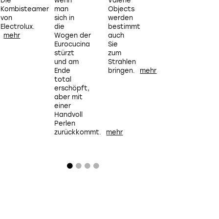
Die
wenn
Valerie
ihn
Kombisteamer
man
Objects
getestet.
von
sich in
werden
Electrolux.
die
bestimmt
E
Wogen der
auch
Eurocucina
Sie
stürzt
zum
und am
Strahlen
Ende
bringen.
total
erschöpft,
aber mit
einer
Handvoll
Perlen
zurückkommt.