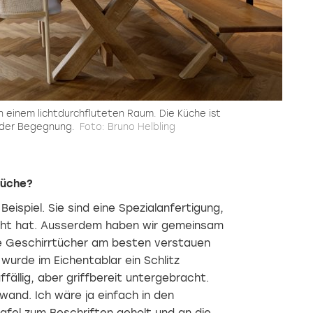
wenn
Valerie
ihn
man
Objects
getestet.
sich in
werden
die
bestimmt
Wogen der
auch
Eurocucina
Sie
stürzt
zum
und am
Strahlen
Ende
bringen.
total
in einem lichtdurchfluteten Raum. Die Küche ist
erschöpft,
t der Begegnung.
Foto: Bruno Helbling
aber mit
einer
Handvoll
Perlen
Küche?
zurückkommt.
eispiel. Sie sind eine Spezialanfertigung,
acht hat. Ausserdem haben wir gemeinsam
ie Geschirrtücher am besten verstauen
urde im Eichentablar ein Schlitz
fällig, aber griffbereit untergebracht.
and. Ich wäre ja einfach in den