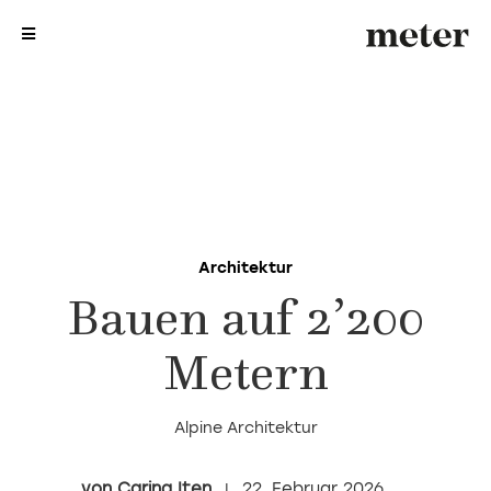
me
me
Architektur
Bauen auf 2’200
Metern
Alpine Architektur
Carina Iten
22. Februar 2026