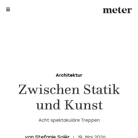
me
me
Architektur
Zwischen Statik
und Kunst
Acht spektakuläre Treppen
Stefanie Solèr
19. Mai 2026