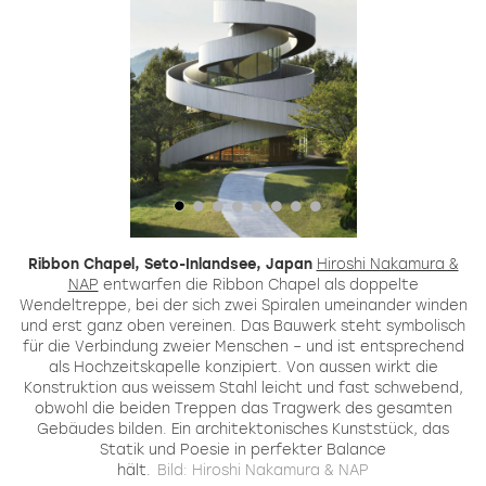
Ribbon Chapel, Seto-Inlandsee, Japan
Hiroshi Nakamura &
ls
NAP
entwarfen die Ribbon Chapel als doppelte
Wendeltreppe, bei der sich zwei Spiralen umeinander winden
e
und erst ganz oben vereinen. Das Bauwerk steht symbolisch
G
en.
für die Verbindung zweier Menschen – und ist entsprechend
als Hochzeitskapelle konzipiert. Von aussen wirkt die
Konstruktion aus weissem Stahl leicht und fast schwebend,
obwohl die beiden Treppen das Tragwerk des gesamten
A
Gebäudes bilden. Ein architektonisches Kunststück, das
Statik und Poesie in perfekter Balance
hält.
Bild: Hiroshi Nakamura & NAP