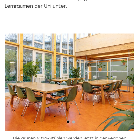
Lernräumen der Uni unter.
un
Die grünen Vitra-Stühlen werden jetzt in der veganen
D