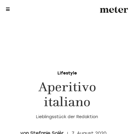
me
me
Lifestyle
Aperitivo
italiano
Lieblingsstück der Redaktion
Stefanie Solèr
7. August 2020