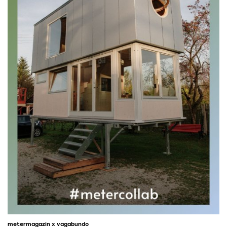
metermagazin x vagabundo